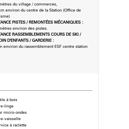
mètres du village / commerces
km environ du centre de la Station (Office de
isme)
TANCE PISTES / REMONTÉES MÉCANIQUES
:
mètres environ des pistes.
TANCE RASSEMBLEMENTS COURS DE SKI /
DIN D'ENFANTS / GARDERIE
:
m environ du rassemblement ESF centre station
ële à bois
ve-linge
ur micro-ondes
ve-vaisselle
rvice à raclette