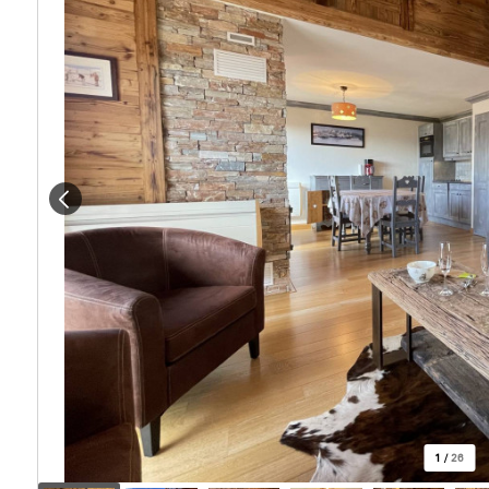
1
/
26