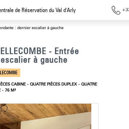
entrale de Réservation du Val d'Arly
+33
dante : dernier escalier à gauche
 BELLECOMBE - Entrée
 escalier à gauche
LLECOMBE
IÈCES CABINE
QUATRE PIÈCES DUPLEX
QUATRE
E
76
M²