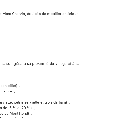
e Mont Charvin, équipée de mobilier extérieur
 saison grâce à sa proximité du village et à sa
ponibilité) ;
r parure ;
viette, petite serviette et tapis de bain) ;
ion de -5 % à -20 %) ;
itué au Mont Rond) ;