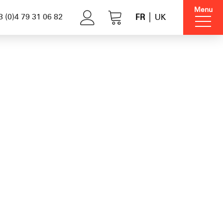
Menu
 (0)4 79 31 06 82
FR
UK