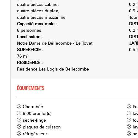
quatre pièces cabine
0.2
quatre pièces duplex
0.5
quatre pièces mezzanine
Tour
Capacité maximale
:
DIS
6 personnes
0.2
Localisation
:
DIS
Notre Dame de Bellecombe - Le Tovet
JAR
SUPERFICIE
:
0.5
76
m²
RÉSIDENCE
:
Résidence Les Logis de Bellecombe
ÉQUIPEMENTS
Cheminée
Po
6.00
oreiller(s)
la
sèche-linge
fo
plaques de cuisson
la
réfrigérateur
se