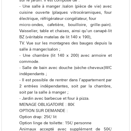
sur le jardin. Il est composé de :
- Une salle à manger /salon (pièce de vie) avec
cuisine ouverte (plaques vitrocéramiques, four
électrique, réfrigérateur-congélateur, four
micro-ondes, cafetière, bouilloire, grille-pain).
Vaisselier, table et chaises, ainsi qu’un canapé-lit
BZ (véritable matelas de lit 140 x 190),
TV. Vue sur les montagnes des bauges depuis la
salle à manger/salon ;
- Une chambre (lit 140 x 200) avec armoire et
commode.
- Salle de bain avec douche (sèche-cheveux)WC
indépendants ;
- Il est possible de rentrer dans l’appartement par
2 entrées indépendantes, soit par la chambre,
soit par la salle à manger ;
- Jardin avec barbecue et four à pizza.
MENAGE OBLIGATOIRE : 80€
OPTION SUR DEMANDE :
Option drap: 25€/ lit
Option linge de toilette: 15€/ personne
Animaux accepté avec supplément de 50€/