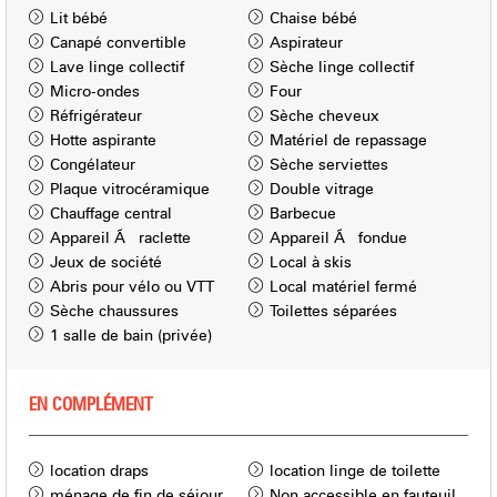
Lit bébé
Chaise bébé
Canapé convertible
Aspirateur
Lave linge collectif
Sèche linge collectif
Micro-ondes
Four
Réfrigérateur
Sèche cheveux
Hotte aspirante
Matériel de repassage
Congélateur
Sèche serviettes
Plaque vitrocéramique
Double vitrage
Chauffage central
Barbecue
Appareil Ã raclette
Appareil Ã fondue
Jeux de société
Local à skis
Abris pour vélo ou VTT
Local matériel fermé
Sèche chaussures
Toilettes séparées
1 salle de bain (privée)
EN COMPLÉMENT
location draps
location linge de toilette
ménage de fin de séjour
Non accessible en fauteuil