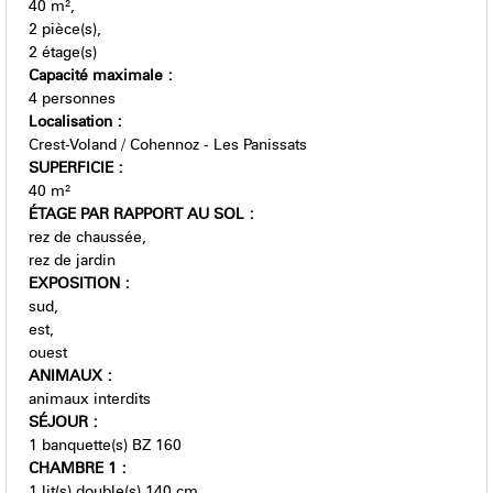
40
m²
2
pièce(s)
2
étage(s)
Capacité maximale
:
4 personnes
Localisation
:
Crest-Voland / Cohennoz - Les Panissats
SUPERFICIE
:
40
m²
ÉTAGE PAR RAPPORT AU SOL
:
rez de chaussée
rez de jardin
EXPOSITION
:
sud
est
ouest
ANIMAUX
:
animaux interdits
SÉJOUR
:
1
banquette(s) BZ 160
CHAMBRE 1
:
1
lit(s) double(s) 140 cm