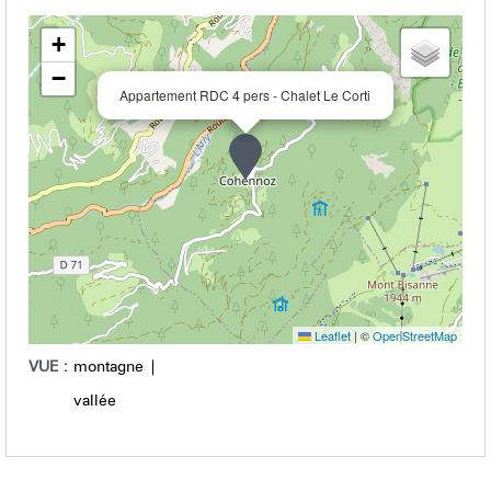
+
−
Appartement RDC 4 pers - Chalet Le Corti
Leaflet
|
©
OpenStreetMap
VUE :
montagne
vallée