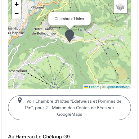
+
−
Chambre d'Hôtes
Leaflet
|
©
OpenStreetMap
Voir Chambre d'Hôtes "Edelweiss et Pommes de
Pin", pour 2 - Maison des Contes de Fées sur
GoogleMaps
Au Hameau Le Chéloup G9