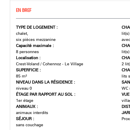
EN BREF
TYPE DE LOGEMENT
:
CHA
chalet
lit(
six pièces mezzanine
ave
Capacité maximale
:
CHA
8 personnes
lit(
Localisation
:
CHA
Crest-Voland / Cohennoz - Le Village
2
li
SUPERFICIE
:
CHA
85
m²
lits
NIVEAU DANS LA RÉSIDENCE
:
SAN
niveau 0
WC s
ÉTAGE PAR RAPPORT AU SOL
:
VU
1er étage
vill
ANIMAUX
:
DIS
animaux interdits
JAR
SÉJOUR
:
Prox
sans couchage