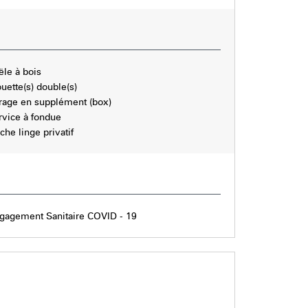
ële à bois
uette(s) double(s)
rage en supplément (box)
rvice à fondue
che linge privatif
gagement Sanitaire COVID - 19