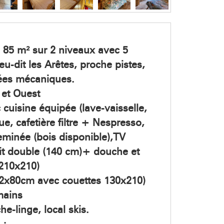
 85 m² sur 2 niveaux avec 5
u-dit les Arêtes, proche pistes,
ées mécaniques.
 et Ouest
 cuisine équipée (lave-vaisselle,
e, cafetière filtre + Nespresso,
heminée (bois disponible),TV
lit double (140 cm)+ douche et
 210x210)
 (2x80cm avec couettes 130x210)
mains
e-linge, local skis.