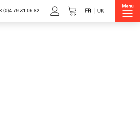
Menu
 (0)4 79 31 06 82
FR
UK