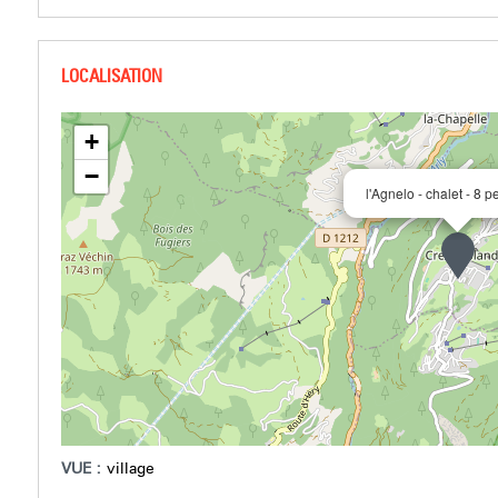
+
−
l'Agnelo - chalet - 8 
VUE :
village