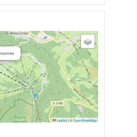
personnes
Leaflet
|
©
OpenStreetMap