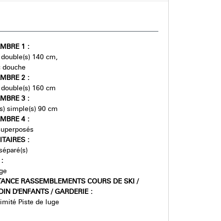
MBRE 1
:
s) double(s) 140 cm
c douche
MBRE 2
:
s) double(s) 160 cm
MBRE 3
:
t(s) simple(s) 90 cm
MBRE 4
:
 superposés
ITAIRES
:
éparé(s)
E
:
age
TANCE RASSEMBLEMENTS COURS DE SKI /
DIN D'ENFANTS / GARDERIE
:
imité Piste de luge