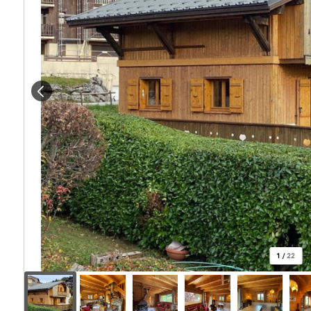
1
/
22