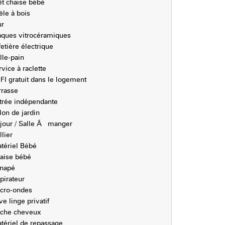
êt chaise bébé
ële à bois
ur
aques vitrocéramiques
fetière électrique
ille-pain
rvice à raclette
FI gratuit dans le logement
rrasse
trée indépendante
lon de jardin
jour / Salle Ã manger
llier
tériel Bébé
aise bébé
napé
pirateur
cro-ondes
ve linge privatif
che cheveux
tériel de repassage