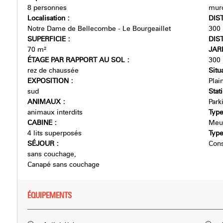
8 personnes
muro
Localisation
:
DIS
Notre Dame de Bellecombe - Le Bourgeaillet
300
SUPERFICIE
:
DIS
70
m²
JAR
ÉTAGE PAR RAPPORT AU SOL
:
300
rez de chaussée
Situ
EXPOSITION
:
Plai
sud
Sta
ANIMAUX
:
Park
animaux interdits
Type
CABINE
:
Meub
4
lits superposés
Type
SÉJOUR
:
Cons
sans couchage
Canapé sans couchage
ÉQUIPEMENTS