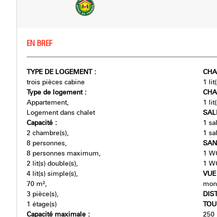
EN BREF
TYPE DE LOGEMENT
:
CHA
trois pièces cabine
1
li
Type de logement
:
CHA
Appartement
1
li
Logement dans chalet
SAL
Capacité
:
1
sa
2
chambre(s)
1
sa
8
personnes
SAN
8
personnes maximum
1
WC
2
lit(s) double(s)
1
WC
4
lit(s) simple(s)
VU
70
m²
mon
3
pièce(s)
DIS
1
étage(s)
TOU
Capacité maximale
:
250