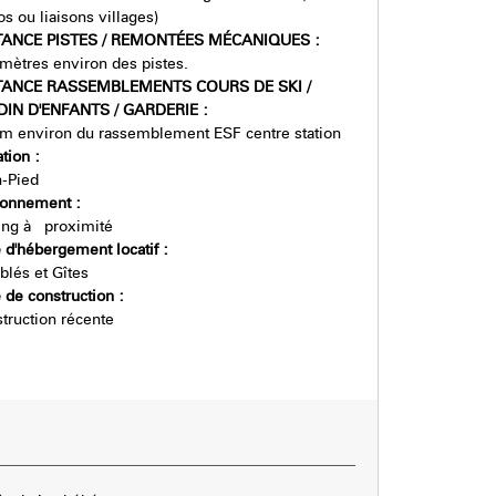
s ou liaisons villages)
TANCE PISTES / REMONTÉES MÉCANIQUES
:
mètres environ des pistes.
TANCE RASSEMBLEMENTS COURS DE SKI /
DIN D'ENFANTS / GARDERIE
:
m environ du rassemblement ESF centre station
ation
:
n-Pied
tionnement
:
ing à proximité
 d'hébergement locatif
:
lés et Gîtes
 de construction
:
truction récente