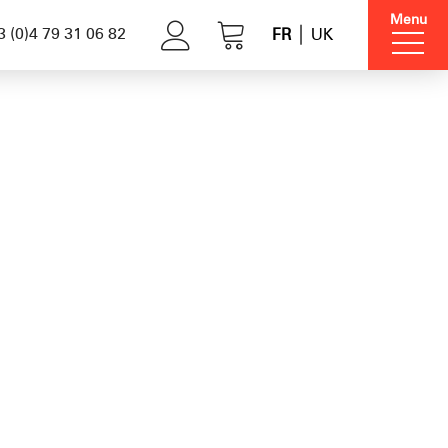
Menu
 (0)4 79 31 06 82
FR
UK