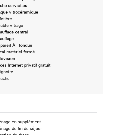
che serviettes
aque vitrocéramique
fetière
uble vitrage
auffage central
auffage
pareil Ã fondue
cal matériel fermé
lévision
cès Internet privatif gratuit
ignoire
uche
nage en supplément
nage de fin de séjour