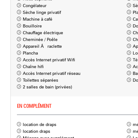
Congélateur
Sè
Sèche linge privatif
Pl
Machine à café
Ca
Bouilloire
Do
Chauffage électrique
Ch
Cheminée / Poêle
Ch
Appareil Ã raclette
Ap
Plancha
Lo
Accès Internet privatif Wifi
Té
Chaîne hifi
Ac
Accès Internet privatif réseau
Ba
Toilettes séparées
Do
2 salles de bain (privées)
EN COMPLÉMENT
location de draps
mé
location draps
mé