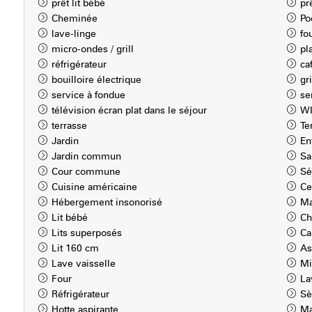
prêt lit bébé
pr
Cheminée
Po
lave-linge
fo
micro-ondes / grill
pl
réfrigérateur
ca
bouilloire électrique
gr
service à fondue
se
télévision écran plat dans le séjour
WI
terrasse
Te
Jardin
En
Jardin commun
Sa
Cour commune
Sé
Cuisine américaine
Ce
Hébergement insonorisé
Ma
Lit bébé
Ch
Lits superposés
Ca
Lit 160 cm
As
Lave vaisselle
Mi
Four
La
Réfrigérateur
Sè
Hotte aspirante
Ma