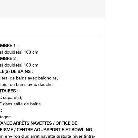
MBRE 1
:
t(s) double(s) 160 cm
MBRE 2
:
t(s) double(s) 160 cm
LE(S) DE BAINS
:
lle(s) de bains avec baignoire
lle(s) de bains avec douche
ITAIRES
:
 séparé(s)
 dans salle de bains
E
:
tagne
TANCE ARRÊTS NAVETTES / OFFICE DE
RISME / CENTRE AQUASPORTIF ET BOWLING
:
m environ d'un arrêt navette gratuite hiver (intra-