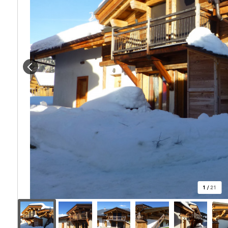
1
/
21