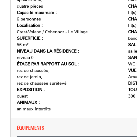
quatre pièces
CHA
Capacité maximale
:
lit(s
6 personnes
CHA
Localisation
:
lit(s
Crest-Voland / Cohennoz - Le Village
CHA
SUPERFICIE
:
banq
56
m²
SAL
NIVEAU DANS LA RÉSIDENCE
:
sall
niveau 0
SAN
ÉTAGE PAR RAPPORT AU SOL
:
WC s
rez de chaussée
VU
rez de jardin
Arav
rez de chaussée surélevé
DIS
EXPOSITION
:
TOU
ouest
300
ANIMAUX
:
animaux interdits
ÉQUIPEMENTS