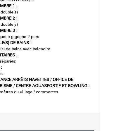
MBRE 1
:
) double(s)
MBRE 2
:
) double(s)
MBRE 3
:
uette gigogne 2 pers
LE(S) DE BAINS
:
e(s) de bains avec baignoire
ITAIRES
:
éparé(s)
E
:
is
TANCE ARRÊTS NAVETTES / OFFICE DE
RISME / CENTRE AQUASPORTIF ET BOWLING
:
mètres du village / commerces