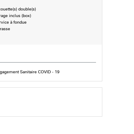
couette(s) double(s)
rage inclus (box)
rvice à fondue
rrasse
gagement Sanitaire COVID - 19