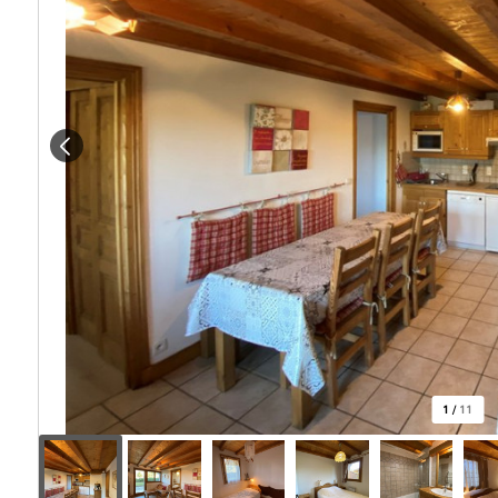
1
/
11