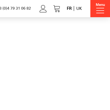
Menu
 (0)4 79 31 06 82
FR
UK