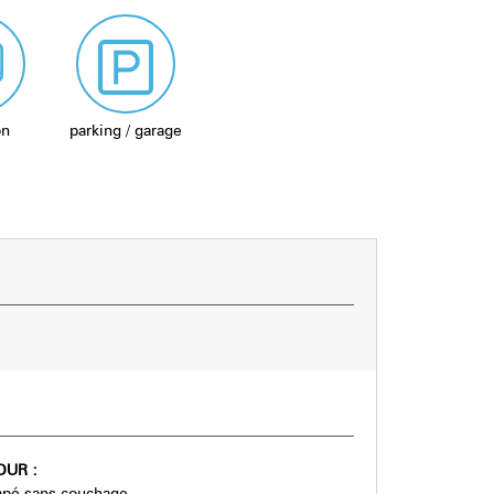
on
parking / garage
OUR
:
pé sans couchage