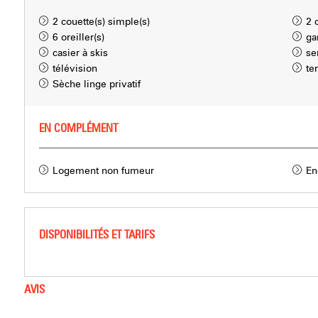
2
couette(s) simple(s)
2
6
oreiller(s)
ga
casier à skis
se
télévision
te
Sèche linge privatif
EN COMPLÉMENT
Logement non fumeur
En
DISPONIBILITÉS ET TARIFS
AVIS